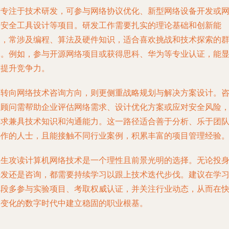
若专注于技术研发，可参与网络协议优化、新型网络设备开发或
络安全工具设计等项目。研发工作需要扎实的理论基础和创新能
力，常涉及编程、算法及硬件知识，适合喜欢挑战和技术探索的
体。例如，参与开源网络项目或获得思科、华为等专业认证，能
著提升竞争力。
而转向网络技术咨询方向，则更侧重战略规划与解决方案设计。
询顾问需帮助企业评估网络需求、设计优化方案或应对安全风险
要求兼具技术知识和沟通能力。这一路径适合善于分析、乐于团
协作的人士，且能接触不同行业案例，积累丰富的项目管理经验
男生攻读计算机网络技术是一个理性且前景光明的选择。无论投
研发还是咨询，都需要持续学习以跟上技术迭代步伐。建议在学
阶段多参与实验项目、考取权威认证，并关注行业动态，从而在
速变化的数字时代中建立稳固的职业根基。